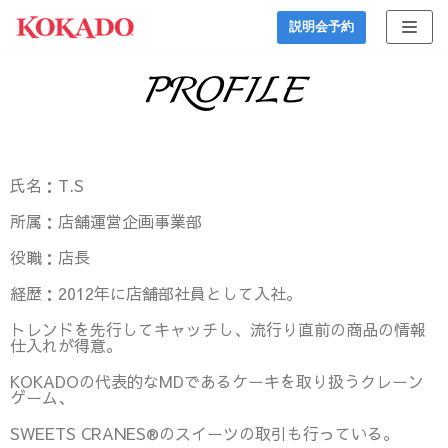
コ
説明会予約
ン
PROFILE
テ
ン
ツ
へ
ス
氏名：T.S
キ
所属：店舗運営企画事業部
ッ
役職：店長
プ
経歴：
2012年に店舗部社員として入社。
トレンドを先行してキャッチし、流行り直前の商品の情報
仕入れが得意。
KOKADOの代表的なMDであるケーキを取り扱うクレーン
ゲーム、
SWEETS CRANES®︎のスイーツの取引も行っている。