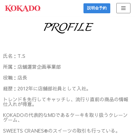
コ
説明会予約
ン
PROFILE
テ
ン
ツ
へ
ス
氏名：T.S
キ
所属：店舗運営企画事業部
ッ
役職：店長
プ
経歴：
2012年に店舗部社員として入社。
トレンドを先行してキャッチし、流行り直前の商品の情報
仕入れが得意。
KOKADOの代表的なMDであるケーキを取り扱うクレーン
ゲーム、
SWEETS CRANES®︎のスイーツの取引も行っている。